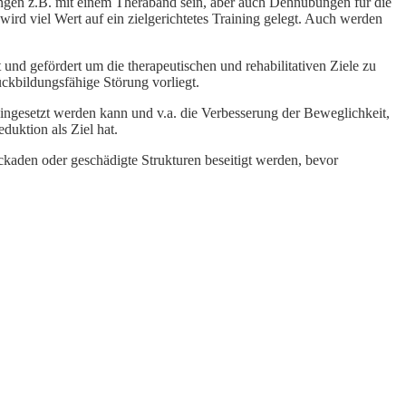
ungen z.B. mit einem Theraband sein, aber auch Dehnübungen für die
rd viel Wert auf ein zielgerichtetes Training gelegt. Auch werden
und gefördert um die therapeutischen und rehabilitativen Ziele zu
ückbildungsfähige Störung vorliegt.
ingesetzt werden kann und v.a. die Verbesserung der Beweglichkeit,
uktion als Ziel hat.
ckaden oder geschädigte Strukturen beseitigt werden, bevor