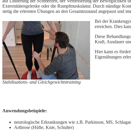
auf Linderung der Schmerzen, der Verbesserung der Beweglichkeit un
Extremitätengelenke oder die Rumpfmuskulatur. Durch ständige Kontro
stetig die erlernten Übungen an den Gesamtzustand angepasst und im
Bei der Krankengymn
erreichen. Dies kan
Diese Behandlungsf
Kraft, Ausdauer un
Hier kann es förder
Eigenübungen erler
Stabilisations- und Gleichgewichtstraining
Anwendungsbeispiele:
neurologische Erkrankungen wie z.B. Parkinson, MS, Schlagan
Arthrose (Hüfte, Knie, Schulter)