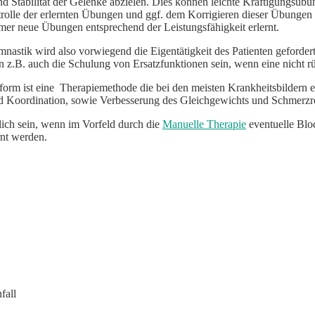
d Stabilität der Gelenke abzielen. Dies können leichte Kräftigungsüb
lle der erlernten Übungen und ggf. dem Korrigieren dieser Übungen wi
mer neue Übungen entsprechend der Leistungsfähigkeit erlernt.
astik wird also vorwiegend die Eigentätigkeit des Patienten gefordert 
n z.B. auch die Schulung von Ersatzfunktionen sein, wenn eine nicht r
orm ist eine Therapiemethode die bei den meisten Krankheitsbildern e
d Koordination, sowie Verbesserung des Gleichgewichts und Schmerzred
lich sein, wenn im Vorfeld durch die
Manuelle Therapie
eventuelle Blo
nt werden.
fall