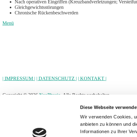
Nach operativen Eingriffen (Kreuzbandverletzungen; Versteifu
Gleichgewichtsstörungen
Chronische Rückenbeschwerden
Menü
| IMPRESSUM |
| DATENSCHUTZ |
| KONTAKT |
Copyright © 2026
NeoPhysio
. Alle Rechte vorbehalten
Hochscrollen
Home
Diese Webseite verwende
Leistungen
Manuelle Therapie
Wir verwenden Cookies, um
Krankengymnastik
anbieten zu können und di
Elektrotherapie
Informationen zu Ihrer Ve
Thermotherapie