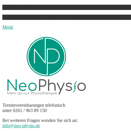
Öffnungszeiten: Mo.-Fr. 7 bis 20 Uhr und nach Vereinbarung
E-
Telefon
Öffnungszeiten: Mo.-Fr. 7 bis 20 Uhr und nach Vereinbarung
Mail
E-
Telefon
E-
Telefon
Menü
Mail
Mail
NeoPhysio
Mehr als nur Physiotherapie
Terminvereinbarungen telefonisch
unter 0261 / 963 89 150
Bei weiteren Fragen wenden Sie sich an:
info@neo-physio.de