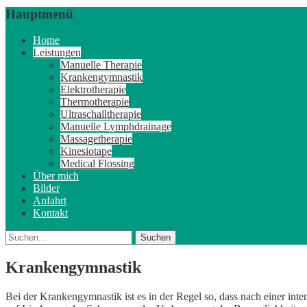
Hauptmenü
Weiter
Home
zum
Leistungen
Inhalt
Manuelle Therapie
Krankengymnastik
Elektrotherapie
Thermotherapie
Ultraschalltherapie
Manuelle Lymphdrainage
Massagetherapie
Kinesiotape
Medical Flossing
Über mich
Bilder
Anfahrt
Kontakt
Suche
Suche
nach:
Krankengymnastik
Bei der Krankengymnastik ist es in der Regel so, dass nach einer i